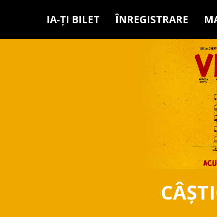
IA-ȚI BILET
ÎNREGISTRARE
MA
CÂȘTI