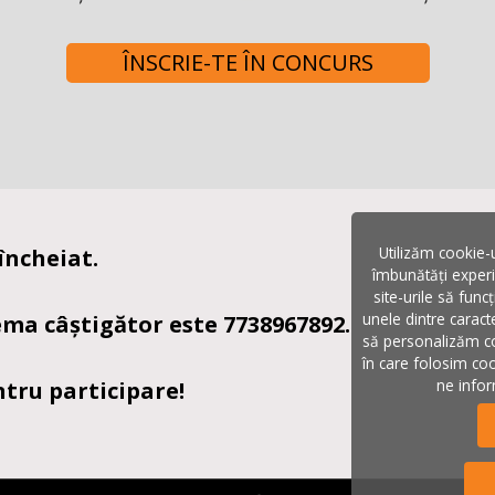
ÎNSCRIE-TE ÎN CONCURS
Utilizăm cookie-u
încheiat.
îmbunătăți experi
site-urile să func
unele dintre caracte
ema câștigător este 7738967892.
să personalizăm co
în care folosim cook
ne infor
ru participare!